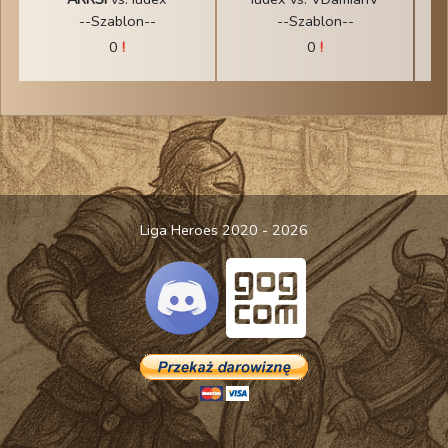
--Szablon--
--Szablon--
0
!
0
!
Liga Heroes 2020 - 2026